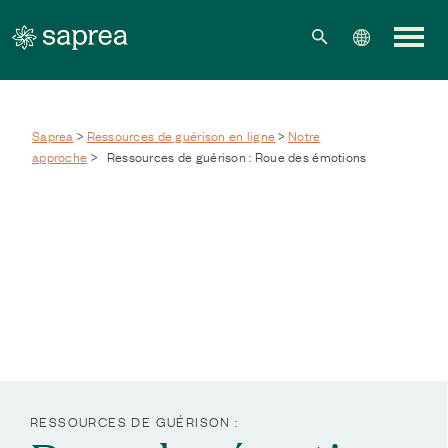
Skip to main content
Saprea
>
Ressources de guérison en ligne
>
Notre
approche
>
Ressources de guérison : Roue des émotions
RESSOURCES DE GUÉRISON :