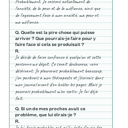
Probablement. Je ressens actuellement de
l'anxiété, de la peur et de la méfiance, ainsi que
de l'agacement face à mon anxiété, ma peur et
ma méfiance.
Q. Quelle est la pire chose qui puisse
arriver ? Que pourrais-je faire pour y
faire face si cela se produisait ?
R
.
Je décide de faire confiance à quelqu'un et cette
personne me déçoit. Ce serait douloureux, voire
déchirant. Je pleurerais probablement beaucoup,
j'en parlerais à mon thérapeute et j'écrirais dans
mon journal avant d'en brûler les pages. Mais je
pourrais probablement m'en sortir. Je l'ai déjà
fait.
Q. Si un de mes proches avait ce
problème, que lui dirais-je ?
R
.
Je lui dirais probablement qu'il mérite d'avoir des