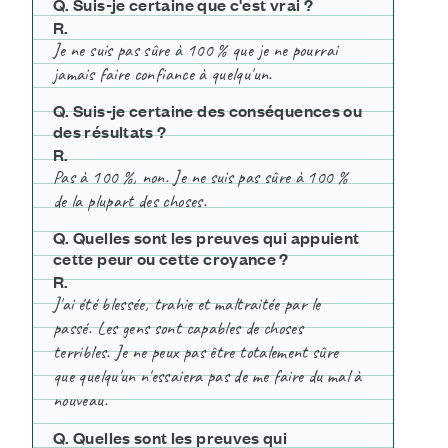
Q.
S
uis-je certaine que c'est vrai ?
R
.
Je ne suis pas sûre à 100 %
que je ne
pou
rrai
jamais
faire
confiance à quelqu'un.
Q. Suis-je certaine des conséquences ou
des résultats ?
R
.
P
as à 100 %, non. Je ne suis pas sûre à 100 %
de la plupart des choses.
Q. Quelles sont les preuves qui appuient
cette peur ou cette croyance ?
R
.
J'ai été blessé
e
, trahi
e
et maltraité
e
par le
passé. Les gens sont capables de choses
terribles. Je ne peux pas être totalement sûre
que quelqu'un n'essaiera pas de me faire du mal à
nouveau.
Q
. Quelles sont les preuves qui