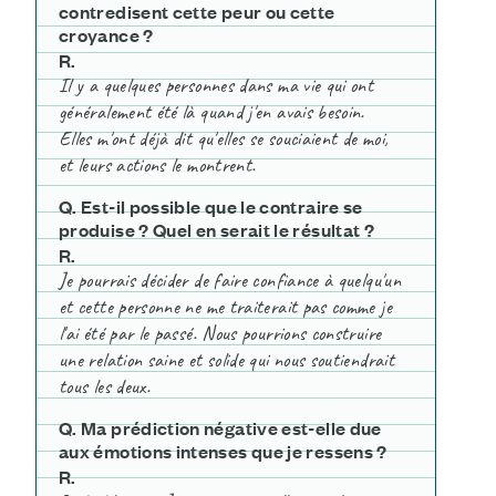
contredisent cette peur ou cette
croyance ?
R
.
Il y a quelques personnes dans ma vie qui ont
généralement été là quand j'en avais besoin.
Elles m'ont déjà dit qu'elles se souciaient de moi,
et leurs actions le montrent.
Q. Est-il possible que le contraire se
produise ? Quel en serait le résultat ?
R
.
Je pourrais décider de faire confiance à quelqu'un
et cette personne ne me traiterait pas comme je
l'ai été par le passé. Nous pourrions construire
une relation saine et solide qui
nous soutiendrait
tous les deux.
Q. Ma prédiction négative est-elle due
aux émotions intenses que je ressens ?
R
.