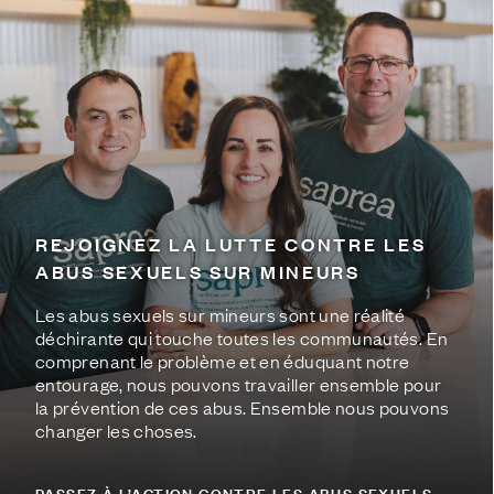
REJOIGNEZ LA LUTTE CONTRE LES
ABUS SEXUELS SUR MINEURS
Les abus sexuels sur mineurs sont une réalité
déchirante qui touche toutes les communautés. En
comprenant le problème et en éduquant notre
entourage, nous pouvons travailler ensemble pour
la prévention de ces abus. Ensemble nous pouvons
changer les choses.
PASSEZ À L’ACTION CONTRE LES ABUS SEXUELS