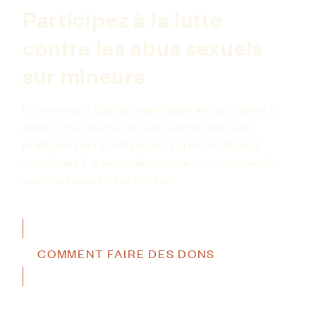
Participez à la lutte
contre les abus sexuels
sur mineurs
En soutenant Saprea, vous aidez les survivants à
guérir, vous fournissez aux parents des outils
pratiques pour protéger leurs proches et vous
contribuez à la sensibilisation de la communauté
aux abus sexuels sur mineurs.
MONTRER VOTRE SOUTIEN
COMMENT FAIRE DES DONS