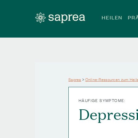
Zum Hauptinhalt springen
HEILEN
PR
Saprea
>
Online-Ressourcen zum Heil
HÄUFIGE SYMPTOME:
Depress