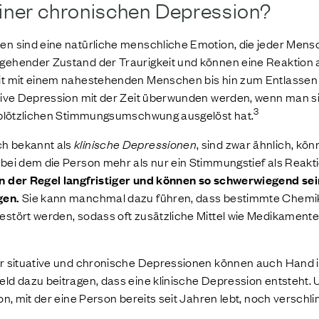
iner chronischen Depression?
n sind eine natürliche menschliche Emotion, die jeder Mensc
gehender Zustand der Traurigkeit und können eine Reaktion a
eit mit einem nahestehenden Menschen bis hin zum Entlasse
ative Depression mit der Zeit überwunden werden, wenn man si
3
n plötzlichen Stimmungsumschwung ausgelöst hat.
h bekannt als
klinische Depressionen
, sind zwar ähnlich, kö
bei dem die Person mehr als nur ein Stimmungstief als Reakti
n der Regel langfristiger und können so schwerwiegend sei
gen.
Sie kann manchmal dazu führen, dass bestimmte Chemika
estört werden, sodass oft zusätzliche Mittel wie Medikamente
er situative und chronische Depressionen können auch Hand i
eld dazu beitragen, dass eine klinische Depression entsteht
on, mit der eine Person bereits seit Jahren lebt, noch versch