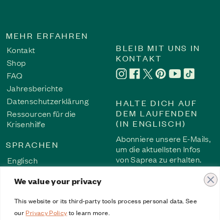
MEHR ERFAHREN
BLEIB MIT UNS IN
Kontakt
Die Geschichte neu schreiben: Der Weg vom Schw
KONTAKT
Shop
Über 40 Jahre lang redete sie sich ein, dass der Missbrauch 
FAQ
Sicherheit, Heilung und die Kraft, ihre Geschichte neu zu s
Jahresberichte
Selbstmitgefühl.
Datenschutzerklärung
HALTE DICH AUF
Überlebensgeschichte
DEM LAUFENDEN
Ressourcen für die
(IN ENGLISCH)
Krisenhilfe
Abonniere unsere E-Mails,
SPRACHEN
um die aktuellsten Infos
von Saprea zu erhalten.
Englisch
Französisch
We value your privacy
ABONNIEREN
Deutsch
Spanisch
This website or its third-party tools process personal data. See
our
Privacy Policy
to learn more.