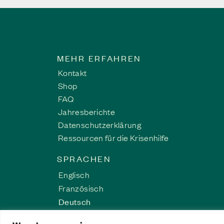
Die Geschichte neu schr
Über 40 Jahre lang redete sie 
MEHR ERFAHREN
Sicherheit, Heilung und die Kr
Kontakt
Selbstmitgefühl.
Shop
Überlebensgeschichte
FAQ
Jahresberichte
Datenschutzerklärung
Ressourcen für die Krisenhilfe
SPRACHEN
Englisch
Französisch
Deutsch
Spanisch