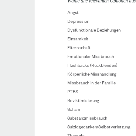
Wähle alle relevanten Optionen aus
Angst
Depression
Dysfunktionale Beziehungen
Einsamkeit
Elternschaft
Emotionaler Missbrauch
Flashbacks (Rückblenden)
Körperliche Misshandlung
Missbrauch in der Familie
PTBS
Reviktimisierung
Scham
Substanzmissbrauch
Suizidgedanken/Selbstverletzung
Therapie