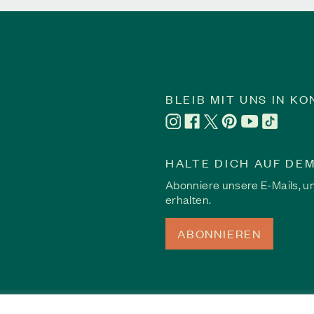
eiben: Der Weg vom Schweigen zur Heilung
sich ein, dass der Missbrauch keine Rolle spielte. Aber durch Sapreas 
aft, ihre Geschichte neu zu schreiben, vom Schweigen und der Scham hi
BLEIB MIT UNS IN K
HALTE DICH AUF DEM
Abonniere unsere E-Mails, um
erhalten.
ABONNIEREN