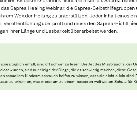
ellen Kindesmissbrauchs nicht allein stellen. Saprea biete
, das Saprea Healing Webinar, die Saprea-Selbsthilfegruppen
ihrem Weg der Heilung zu unterstützen. Jeder Inhalt eines ei
er Veröffentlichung überprüft und muss den Saprea-Richtlini
en ihrer Länge und Lesbarkeit überarbeitet werden.
prea täglich erhält, sind oft schwer zu lesen. Die Art des Missbrauchs, der Or
öst wurden, sind nur einige der Dinge, die es schwierig machen, diese Gesc
on sexuellem Kindesmissbrauch helfen zu wissen, dass sie nicht allein sind
ter zu erkennen, was wiederum zu einem besseren weltweiten Schutz für Kin