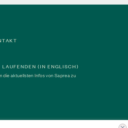
Programme fand sie
n zu Stärke und
ONTAKT
 LAUFENDEN (IN ENGLISCH)
 die aktuellsten Infos von Saprea zu