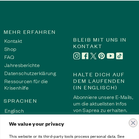
MEHR ERFAHREN
BLEIB MIT UNS IN
Kontakt
Die Geschichte neu schreiben: Der Weg vom Schw
KONTAKT
Shop
Über 40 Jahre lang redete sie sich ein, dass der Missbrauch 
FAQ
Sicherheit, Heilung und die Kraft, ihre Geschichte neu zu s
Jahresberichte
Selbstmitgefühl.
Datenschutzerklärung
HALTE DICH AUF
Überlebensgeschichte
DEM LAUFENDEN
Ressourcen für die
(IN ENGLISCH)
Krisenhilfe
Abonniere unsere E-Mails,
SPRACHEN
um die aktuellsten Infos
von Saprea zu erhalten.
Englisch
Französisch
We value your privacy
ABONNIEREN
Deutsch
Spanisch
This website or its third-party tools process personal data. See