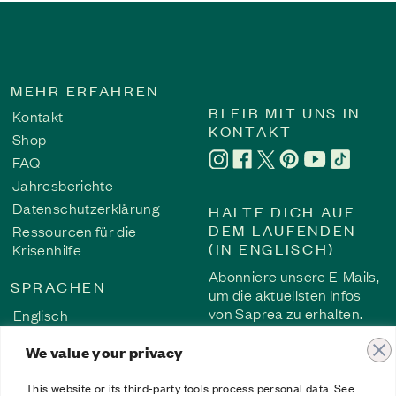
MEHR ERFAHREN
BLEIB MIT UNS IN
Kontakt
Die Geschichte neu schreiben: Der Weg vom Schw
KONTAKT
Shop
Über 40 Jahre lang redete sie sich ein, dass der Missbrauch 
FAQ
Sicherheit, Heilung und die Kraft, ihre Geschichte neu zu s
Jahresberichte
Selbstmitgefühl.
Datenschutzerklärung
HALTE DICH AUF
Überlebensgeschichte
DEM LAUFENDEN
Ressourcen für die
(IN ENGLISCH)
Krisenhilfe
Abonniere unsere E-Mails,
SPRACHEN
um die aktuellsten Infos
von Saprea zu erhalten.
Englisch
Französisch
We value your privacy
ABONNIEREN
Deutsch
Spanisch
This website or its third-party tools process personal data. See