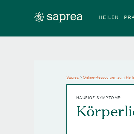
Zum Hauptinhalt springen
HEILEN
PR
Saprea
>
Online-Ressourcen zum Heil
HÄUFIGE SYMPTOME:
Körperl