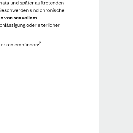
mata und später auftretenden
 Beschwerden sind chronische
en von sexuellem
chlässigung oder elterlicher
2
merzen empfinden: