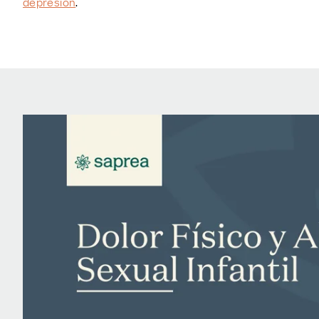
depresión
.