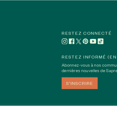
er | Briser le silence sur les abus sexuels subis dans l’enfa
é en silence le fardeau des abus sexuels subis pendant son enfance. En
survivants qu’ils ne sont pas seuls, et également favoriser une meilleur
RESTEZ CONNECTÉ
abus et inciter d’autres personnes à chercher de l’aide pour entamer l
ivante
RESTEZ INFORMÉ (EN
Abonnez-vous à nos communic
dernières nouvelles de Sapr
S’INSCRIRE