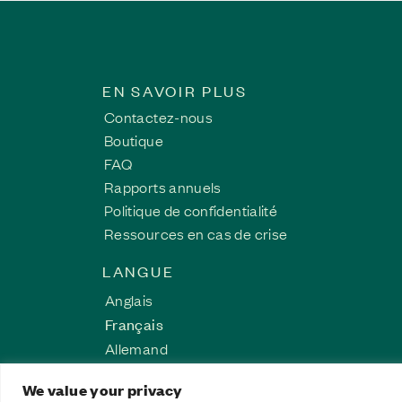
Trouver le courage de parl
EN SAVOIR PLUS
Pendant des années, Bob a port
il espère rappeler aux autres 
Contactez-nous
conséquences durables de ces 
Boutique
guérison.
FAQ
Lisez l'histoire de cette surv
Rapports annuels
Politique de confidentialité
Ressources en cas de crise
LANGUE
Anglais
Français
Allemand
Espagnol
We value your privacy