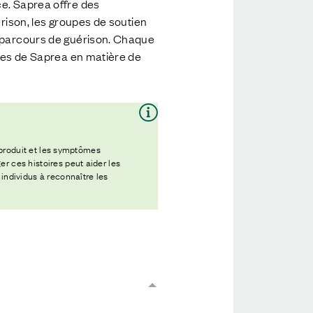
ce. Saprea offre des
érison, les groupes de soutien
r parcours de guérison. Chaque
ives de Saprea en matière de
t produit et les symptômes
r ces histoires peut aider les
 individus à reconnaître les