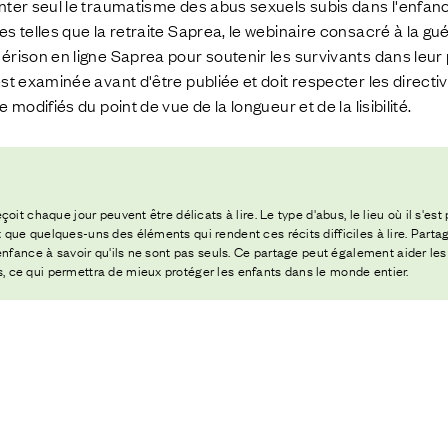
nter seul le traumatisme des abus sexuels subis dans l'enfan
s telles que la retraite Saprea, le webinaire consacré à la gu
érison en ligne Saprea pour soutenir les survivants dans leu
est examinée avant d'être publiée et doit respecter les direct
 modifiés du point de vue de la longueur et de la lisibilité.
oit chaque jour peuvent être délicats à lire. Le type d'abus, le lieu où il s'es
ue quelques-uns des éléments qui rendent ces récits difficiles à lire. Partage
enfance à savoir qu'ils ne sont pas seuls. Ce partage peut également aider les
 ce qui permettra de mieux protéger les enfants dans le monde entier.