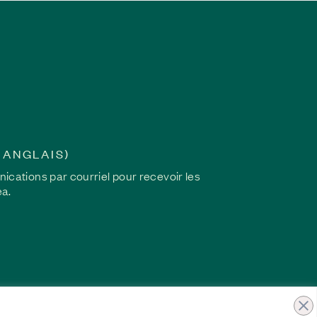
nce
 partageant son histoire,
e compréhension des
eur cheminement vers la
 ANGLAIS)
ations par courriel pour recevoir les
ea.