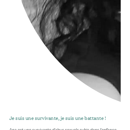
Je suis une survivante, je suis une battante !
Ana est une survivante d'abus sexuels subis dans l'enfance