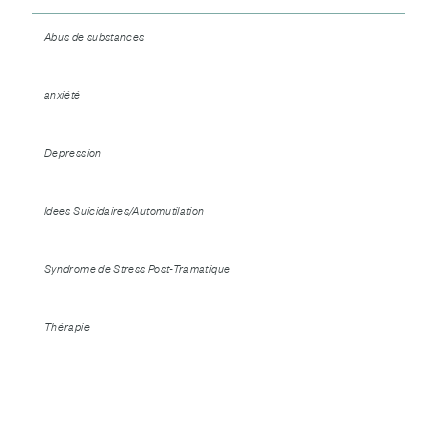
Abus de substances
anxiété
Depression
Idees Suicidaires/Automutilation
Syndrome de Stress Post-Tramatique
Thérapie