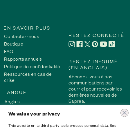
EN SAVOIR PLUS
RESTEZ CONNECTÉ
Contactez-nous
Boutique
FAQ
Rapports annuels
RESTEZ INFORMÉ
Politique de confidentialité
(EN ANGLAIS)
Ressources en cas de
Abonnez-vous à nos
crise
communications par
courriel pour recevoir les
LANGUE
dernières nouvelles de
Saprea.
Anglais
Français
We value your privacy
S’INSCRIRE
Allemand
Espagnol
This website or its third-party tools process personal data. See