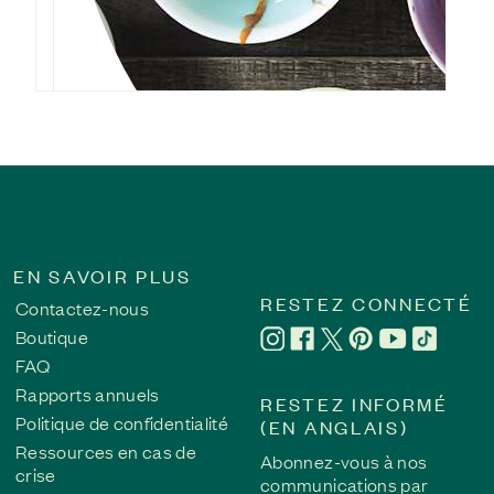
EN SAVOIR PLUS
RESTEZ CONNECTÉ
Contactez-nous
Trouver le courage de parler | Briser le silence sur
Boutique
FAQ
Pendant des années, Bob a porté en silence le fardeau des ab
espère rappeler aux autres survivants qu’ils ne sont pas seu
Rapports annuels
RESTEZ INFORMÉ
conséquences durables de ces abus et inciter d’autres perso
Politique de confidentialité
(EN ANGLAIS)
guérison.
Ressources en cas de
Abonnez-vous à nos
Lisez l'histoire de cette survivante
crise
communications par