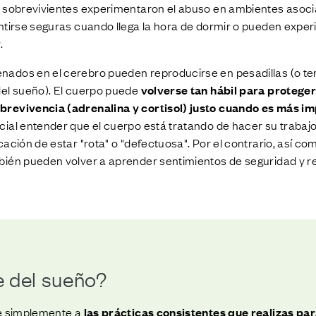
s sobrevivientes experimentaron el abuso en ambientes asoc
entirse seguras cuando llega la hora de dormir o pueden exp
.
ados en el cerebro pueden reproducirse en pesadillas (o t
del sueño). El cuerpo puede
volverse tan hábil para proteger
brevivencia (adrenalina y cortisol) justo cuando es más i
cial entender que el cuerpo está tratando de hacer su trabajo,
ación de estar "rota" o "defectuosa". Por el contrario, así co
ién pueden volver a aprender sentimientos de seguridad y re
e del sueño?
re simplemente a
las prácticas consistentes que realizas pa