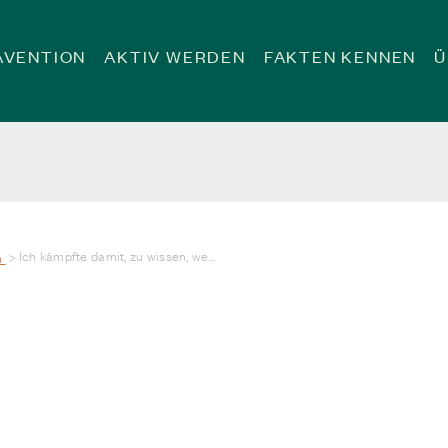
ÄVENTION
AKTIV WERDEN
FAKTEN KENNEN
Ü
Ich kämpfte damit, zu wissen, wer ich war
n
>