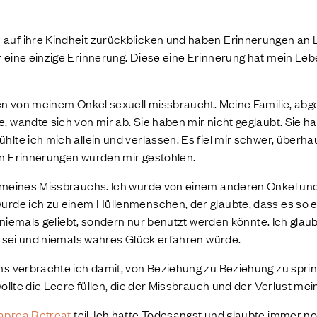
uf ihre Kindheit zurückblicken und haben Erinnerungen an L
eine einzige Erinnerung. Diese eine Erinnerung hat mein Leben
ren von meinem Onkel sexuell missbraucht. Meine Familie, ab
 wandte sich von mir ab. Sie haben mir nicht geglaubt. Sie 
lte ich mich allein und verlassen. Es fiel mir schwer, überhau
n Erinnerungen wurden mir gestohlen.
e meines Missbrauchs. Ich wurde von einem anderen Onkel un
urde ich zu einem Hüllenmenschen, der glaubte, dass es so 
h niemals geliebt, sondern nur benutzt werden könnte. Ich glaub
t sei und niemals wahres Glück erfahren würde.
ns verbrachte ich damit, von Beziehung zu Beziehung zu spri
ollte die Leere füllen, die der Missbrauch und der Verlust mei
aprea Retreat
teil. Ich hatte Todesangst und glaubte immer n