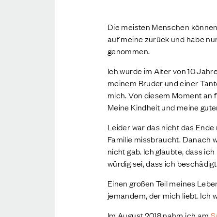
Die meisten Menschen können a
auf meine zurück und habe nur 
genommen.
Ich wurde im Alter von 10 Jah
meinem Bruder und einer Tante,
mich. Von diesem Moment an füh
Meine Kindheit und meine gute
Leider war das nicht das End
Familie missbraucht. Danach w
nicht gab. Ich glaubte, dass ic
würdig sei, dass ich beschädig
Einen großen Teil meines Lebe
jemandem, der mich liebt. Ich w
Im August 2018 nahm ich am
S