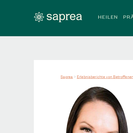
Zum Hauptinhalt springen
HEILEN
PR
Saprea
>
Erlebnisberichte von Betroffene