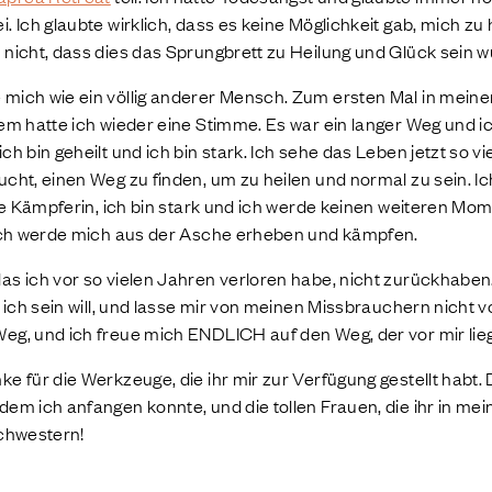
. Ich glaubte wirklich, dass es keine Möglichkeit gab, mich zu
 nicht, dass dies das Sprungbrett zu Heilung und Glück sein w
 mich wie ein völlig anderer Mensch. Zum ersten Mal in mein
lem hatte ich wieder eine Stimme. Es war ein langer Weg und i
ch bin geheilt und ich bin stark. Ich sehe das Leben jetzt so 
cht, einen Weg zu finden, um zu heilen und normal zu sein. Ich
eine Kämpferin, ich bin stark und ich werde keinen weiteren 
. Ich werde mich aus der Asche erheben und kämpfen.
as ich vor so vielen Jahren verloren habe, nicht zurückhaben.
e ich sein will, und lasse mir von meinen Missbrauchern nicht 
eg, und ich freue mich ENDLICH auf den Weg, der vor mir lieg
e für die Werkzeuge, die ihr mir zur Verfügung gestellt habt. 
dem ich anfangen konnte, und die tollen Frauen, die ihr in me
Schwestern!