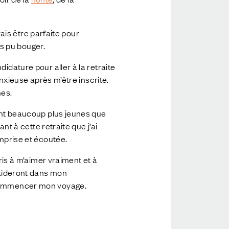
vais être parfaite pour
as pu bouger.
idature pour aller à la retraite
anxieuse après m’être inscrite.
mes.
ient beaucoup plus jeunes que
nt à cette retraite que j’ai
omprise et écoutée.
pris à m’aimer vraiment et à
m’aideront dans mon
e commencer mon voyage.