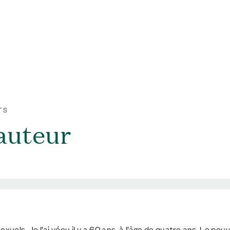
TS
hauteur
xuels. Je l’ai vécu il y a 60 ans, à l’âge de quatre ans. Le pouv