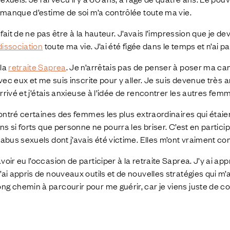
u manque d’estime de soi m’a contrôlée toute ma vie.
e fait de ne pas être à la hauteur. J’avais l’impression que je de
dissociation
toute ma vie. J’ai été figée dans le temps et n’ai p
 la
retraite Saprea
. Je n’arrêtais pas de penser à poser ma cand
avec eux et me suis inscrite pour y aller. Je suis devenue très 
 arrivé et j’étais anxieuse à l’idée de rencontrer les autres fem
ncontré certaines des femmes les plus extraordinaires qui éta
ens si forts que personne ne pourra les briser. C’est en participa
 abus sexuels dont j’avais été victime. Elles m’ont vraiment c
oir eu l’occasion de participer à la retraite Saprea. J’y ai ap
’ai appris de nouveaux outils et de nouvelles stratégies qui 
ong chemin à parcourir pour me guérir, car je viens juste d