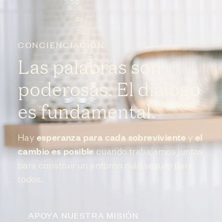
CONCIENCIACIÓN
Las palabras son
poderosas. El diálogo
es fundamental.
esperanza para cada sobreviviente
el
Hay
y
cambio es posible
cuando trabajamos juntos
para construir un entorno más seguro para
todos.
APOYA NUESTRA MISIÓN